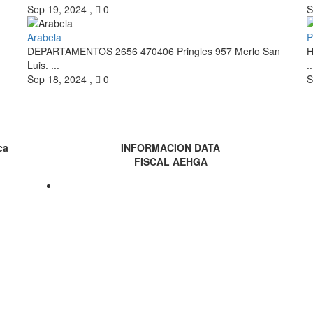
Sep 19, 2024
,
0
S
Arabela
P
DEPARTAMENTOS 2656 470406 Pringles 957 Merlo San
H
Luis. ...
..
Sep 18, 2024
,
0
S
ca
INFORMACION DATA
FISCAL AEHGA