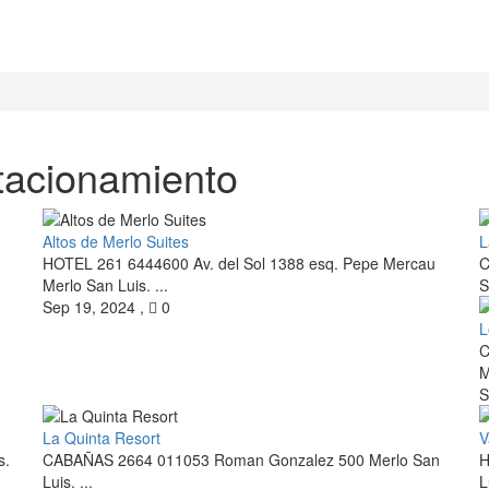
tacionamiento
Altos de Merlo Suites
L
HOTEL 261 6444600 Av. del Sol 1388 esq. Pepe Mercau
C
Merlo San Luis. ...
S
Sep 19, 2024
,
0
L
C
M
S
La Quinta Resort
V
s.
CABAÑAS 2664 011053 Roman Gonzalez 500 Merlo San
H
Luis. ...
L