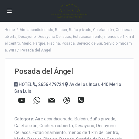
Home
Aire acondicionado
,
Balcón
,
Baño privado
,
Calefacción
,
Cochera c
ubierta
,
Desayuno
,
Desayuno Celíacos
,
Estacionamiento
,
menos de 1 km d
el centro
,
Merlo
,
Parque
,
Piscina
,
Posada
,
Servicio de Bar
,
Servicio mucam
a
,
WiFi
Posada del Ángel
Posada del Ángel
HOTEL
2656 479724
Av de los Incas 440 Merlo
San Luis.
Category:
Aire acondicionado
,
Balcón
,
Baño privado
,
Calefacción
,
Cochera cubierta
,
Desayuno
,
Desayuno
Celíacos
,
Estacionamiento
,
menos de 1 km del centro
,