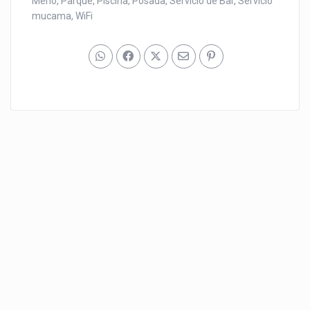
Merlo
,
Parque
,
Piscina
,
Posada
,
Servicio de Bar
,
Servicio
mucama
,
WiFi